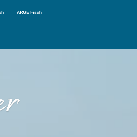
ch
ARGE Fisch
er