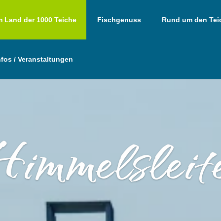
m Land der 1000 Teiche
Fischgenuss
Rund um den Tei
nfos / Veranstaltungen
immelsleit