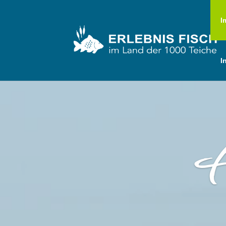
I
I
H