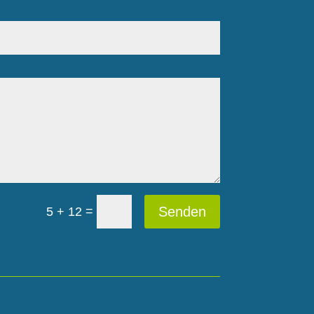
=
Senden
5 + 12